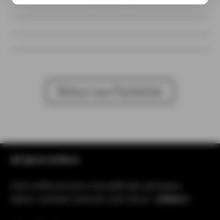
Retour aux Packshots
All Spirits & More
Votre référence pour l’actualité des spiritueux,
bières, cocktails, boissons sans alcool…
& More !