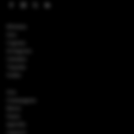
Whiskies
Gins
Cognacs
Armagnacs
Calvados
Tequilas
Vodka
Vins
Champagnes
Bières
Pastis
Apéritifs
Liqueurs