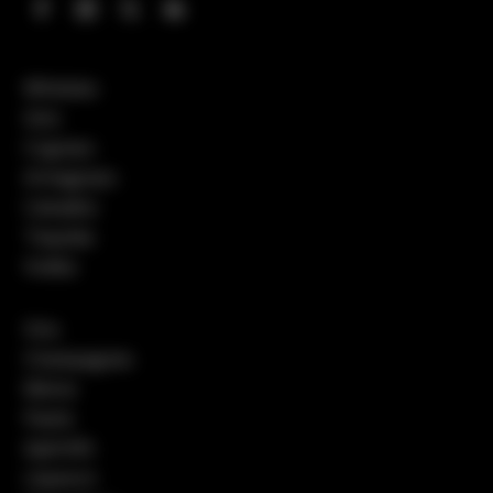
Whiskies
Gins
Cognacs
Armagnacs
Calvados
Tequilas
Vodka
Vins
Champagnes
Bières
Pastis
Apéritifs
Liqueurs