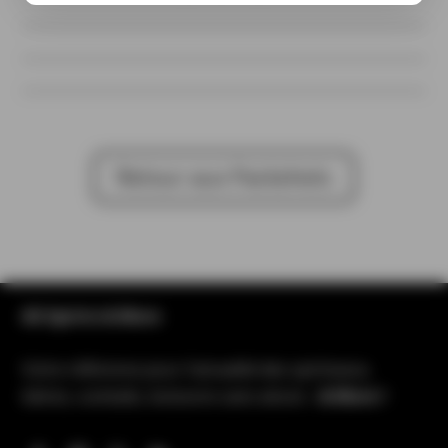
Retour aux Packshots
All Spirits & More
Votre référence pour l’actualité des spiritueux,
bières, cocktails, boissons sans alcool…
& More !