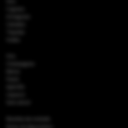
Gins
Cognacs
Armagnacs
Calvados
Tequilas
Vodka
Vins
Champagnes
Bières
Pastis
Apéritifs
Liqueurs
Sans alcool
Recettes de cocktails
Notes de dégustation