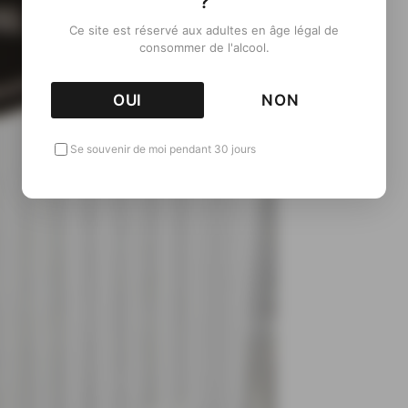
?
Ce site est réservé aux adultes en âge légal de
consommer de l'alcool.
OUI
NON
Se souvenir de moi pendant 30 jours