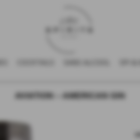
RES
COCKTAILS
SANS ALCOOL
SPI &
AVIATION – AMERICAN GIN
I