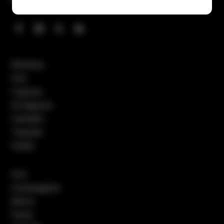
Whiskies
Gins
Cognacs
Armagnacs
Calvados
Tequilas
Vodka
Vins
Champagnes
Bières
Pastis