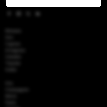
Whiskies
Gins
Cognacs
Armagnacs
Calvados
Tequilas
Vodka
Vins
Champagnes
Bières
Pastis