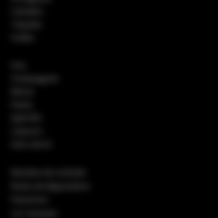
Calvados
Tequilas
Vodka
Vins
Champagnes
Bières
Pastis
Apéritifs
Liqueurs
Sans alcool
Recettes de cocktails
Notes de dégustation
Packshots
Les marques