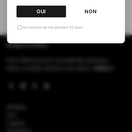
Retour aux Packshots
OUI
NON
Se souvenir de moi pendant 30 jours
All Spirits & More
Votre référence pour l’actualité des spiritueux,
bières, cocktails, boissons sans alcool…
& More !
Whiskies
Gins
Cognacs
Armagnacs