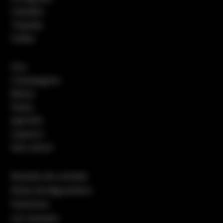
Calvados
Tequilas
Vodka
Vins
Champagnes
Bières
Pastis
Apéritifs
Liqueurs
Sans alcool
Recettes de cocktails
Notes de dégustation
Packshots
Les marques