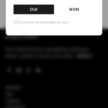
Retour aux Packshots
OUI
NON
Se souvenir de moi pendant 30 jours
All Spirits & More
Votre référence pour l’actualité des spiritueux,
bières, cocktails, boissons sans alcool…
& More !
Whiskies
Gins
Cognacs
Armagnacs