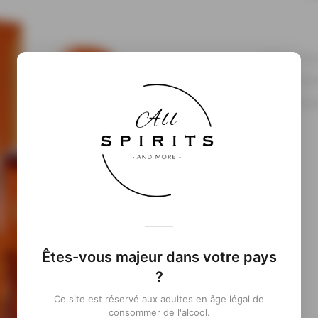
Êtes-vous majeur dans votre pays
?
Ce site est réservé aux adultes en âge légal de
consommer de l'alcool.