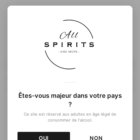
Informations complémentaires
( À venir…)
70cl
Êtes-vous majeur dans votre pays
?
Retour aux Packshots
Ce site est réservé aux adultes en âge légal de
consommer de l'alcool.
OUI
NON