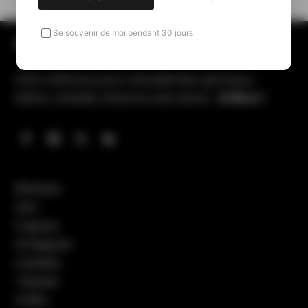
Se souvenir de moi pendant 30 jours
All Spirits & More
Votre référence pour l’actualité des spiritueux,
bières, cocktails, boissons sans alcool…
& More !
Whiskies
Gins
Cognacs
Armagnacs
Calvados
Tequilas
Vodka