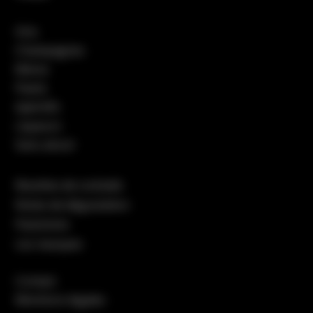
Vins
Champagnes
Bières
Pastis
Apéritifs
Liqueurs
Sans alcool
Recettes de cocktails
Notes de dégustation
Packshots
Les marques
Contact
Mentions légales