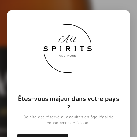
Êtes-vous majeur dans votre pays
?
Ce site est réservé aux adultes en âge légal de
consommer de l'alcool.