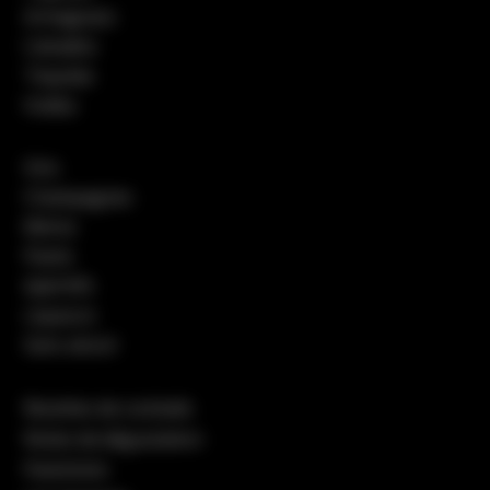
Armagnacs
Calvados
Tequilas
Vodka
Vins
Champagnes
Bières
Pastis
Apéritifs
Liqueurs
Sans alcool
Recettes de cocktails
Notes de dégustation
Packshots