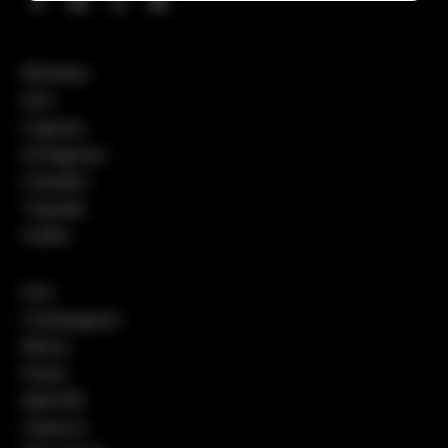
Whiskies
Gins
Cognacs
Armagnacs
Calvados
Tequilas
Vodka
Vins
Champagnes
Bières
Pastis
Apéritifs
Liqueurs