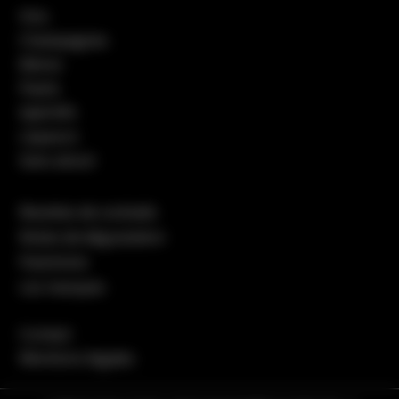
Vins
Champagnes
Bières
Pastis
Apéritifs
Liqueurs
Sans alcool
Recettes de cocktails
Notes de dégustation
Packshots
Les marques
Contact
Mentions légales