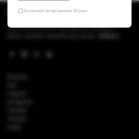
All Spirits & More
Se souvenir de moi pendant 30 jours
Votre référence pour l’actualité des spiritueux,
bières, cocktails, boissons sans alcool…
& More !
Whiskies
Gins
Cognacs
Armagnacs
Calvados
Tequilas
Vodka