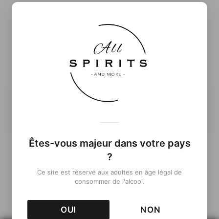
Informations complémentaires
( À venir…)
Êtes-vous majeur dans votre pays
?
Retour aux Packshots
Ce site est réservé aux adultes en âge légal de
consommer de l'alcool.
OUI
NON