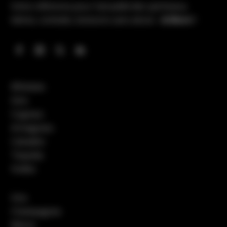
Votre référence pour l’actualité des spiritueux,
bières, cocktails, boissons sans alcool…
& More !
Whiskies
Gins
Cognacs
Armagnacs
Calvados
Tequilas
Vodka
Vins
Champagnes
Bières