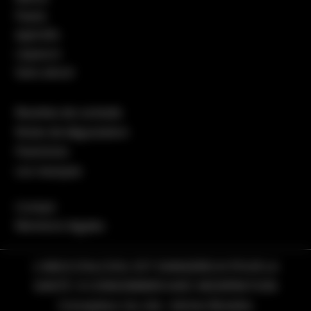
Pastis
Apéritifs
Liqueurs
Sans alcool
Recettes de cocktails
Notes de dégustation
Packshots
Les marques
Contact
Mentions légales
L’ABUS D’ALCOOL EST DANGEREUX POUR LA
SANTÉ. À CONSOMMER AVEC MODÉRATION
Concepteur du site :
Adrien Bonetto