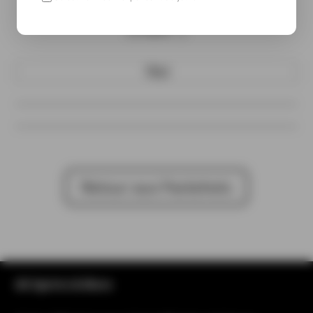
( À venir…)
70cl
Retour aux Packshots
All Spirits & More