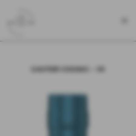
GAUTIER COGNAC – VS