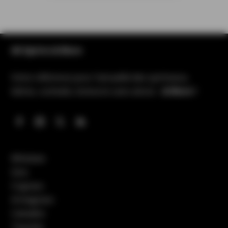
All Spirits & More
Votre référence pour l’actualité des spiritueux,
bières, cocktails, boissons sans alcool…
& More !
Whiskies
Gins
Cognacs
Armagnacs
Calvados
Tequilas