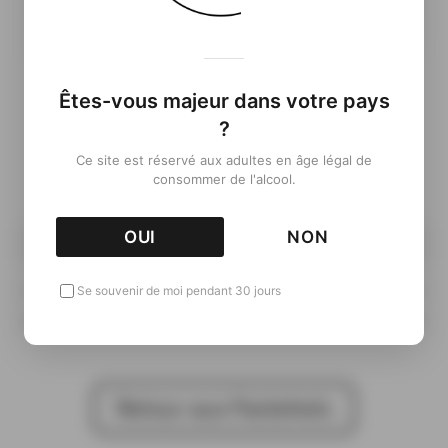
Êtes-vous majeur dans votre pays
?
Informations complémentaires
Ce site est réservé aux adultes en âge légal de
consommer de l'alcool.
( À venir…)
OUI
NON
70cl
Se souvenir de moi pendant 30 jours
Retour aux Packshots