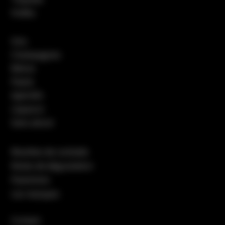
Vodka
Vins
Champagnes
Bières
Pastis
Apéritifs
Liqueurs
Sans alcool
Recettes de cocktails
Notes de dégustation
Packshots
Les marques
Contact