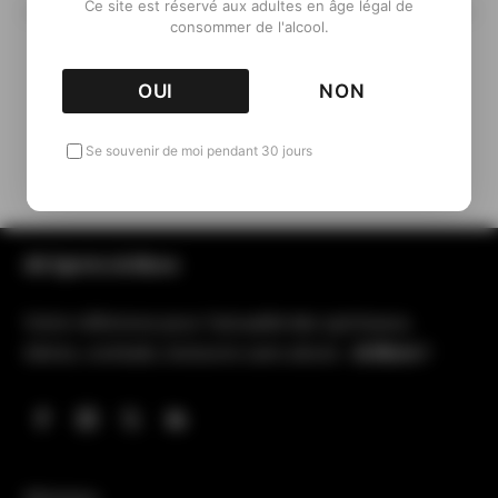
Ce site est réservé aux adultes en âge légal de
consommer de l'alcool.
OUI
NON
Retour aux Packshots
Se souvenir de moi pendant 30 jours
All Spirits & More
Votre référence pour l’actualité des spiritueux,
bières, cocktails, boissons sans alcool…
& More !