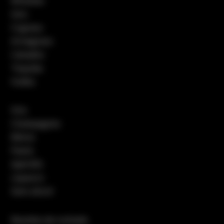
Whiskies
Gins
Cognacs
Armagnacs
Calvados
Tequilas
Vodka
Vins
Champagnes
Bières
Pastis
Apéritifs
Liqueurs
Sans alcool
Recettes de cocktails