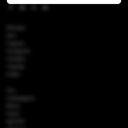
Whiskies
Gins
Cognacs
Armagnacs
Calvados
Tequilas
Vodka
Vins
Champagnes
Bières
Pastis
Apéritifs