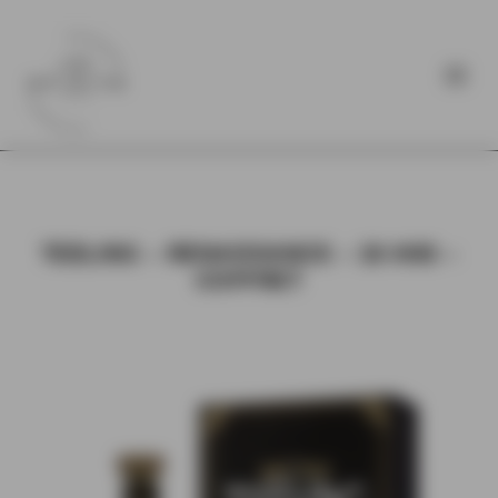
TEELING – RENAISSANCE – 18 ANS –
COFFRET