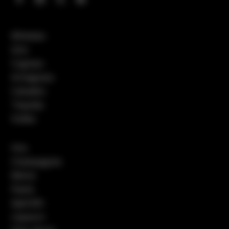
Whiskies
Gins
Cognacs
Armagnacs
Calvados
Tequilas
Vodka
Vins
Champagnes
Bières
Pastis
Apéritifs
Liqueurs