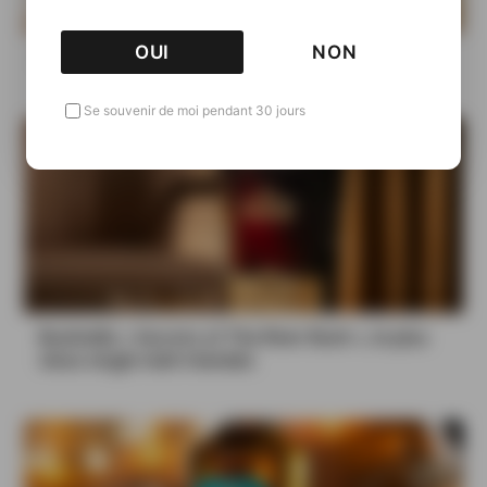
OUI
NON
Bushmills 16 ans, l’art de l’assemblage
Se souvenir de moi pendant 30 jours
Bushmills « Secrets of The River Bush », le plus
vieux single malt irlandais