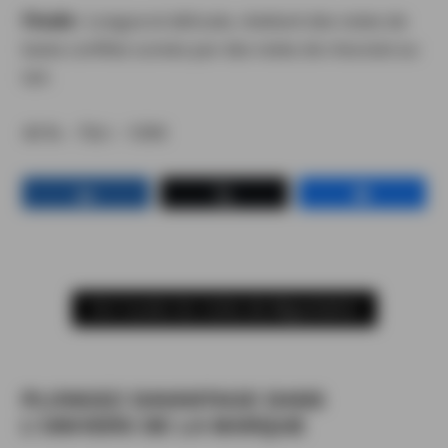
Finale :
Longue et délicate, révélant des notes de
baies confites suivies par des notes de chocolat au
lait.
40 % – 70cl – 109€
Partagez
Tweetez
Partagez
Voir toutes les notes de dégustation
PLONGEZ DAVANTAGE DANS
L'UNIVERS DE LA MARQUE