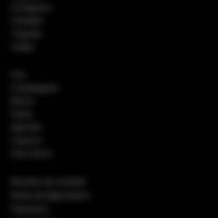
Armagnacs
Calvados
Tequilas
Vodka
Vins
Champagnes
Bières
Pastis
Apéritifs
Liqueurs
Sans alcool
Recettes de cocktails
Notes de dégustation
Packshots