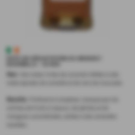
NOTE DE DÉGUSTATION DU WHISKEY
BUSHMILLS – 16 ANS
Nez :
Des notes riches de caramel mêlées à des
notes épicées de cannelle et de noix de muscade.
Bouche :
Profond et complexe, marqué par les
arômes de fruits à noyaux, de pêches et de
mangues caramélisées, alliées à des amandes
toastées.