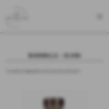
BUSHMILLS – 16 ANS
* Les notes de dégustation sont issues des producteurs