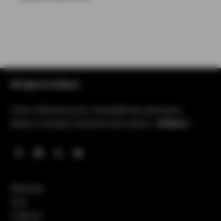
All Spirits & More
Votre référence pour l’actualité des spiritueux,
bières, cocktails, boissons sans alcool…
& More !
Whiskies
Gins
Cognacs