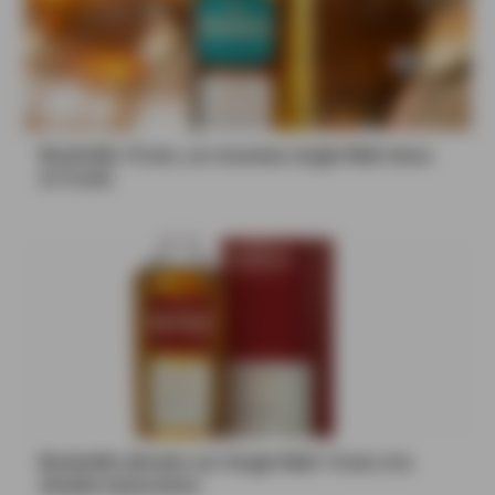
Bushmills 10 ans, un nouveau single Malt doux
et fruité
Bushmills dévoile son Single Malt 14 ans à la
double maturation