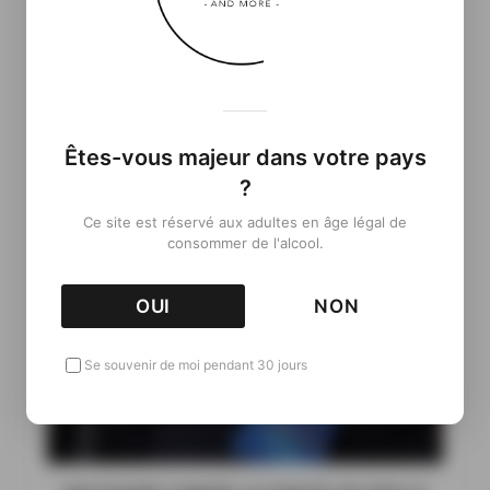
SECONDE DAME JEANNE POUR LA
DISTILLERIE J.M
Êtes-vous majeur dans votre pays
?
Ce site est réservé aux adultes en âge légal de
consommer de l'alcool.
OUI
NON
Se souvenir de moi pendant 30 jours