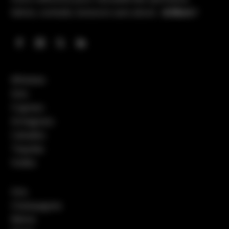
bières, cocktails, boissons sans alcool…
& More !
Whiskies
Gins
Cognacs
Armagnacs
Calvados
Tequilas
Vodka
Vins
Champagnes
Bières