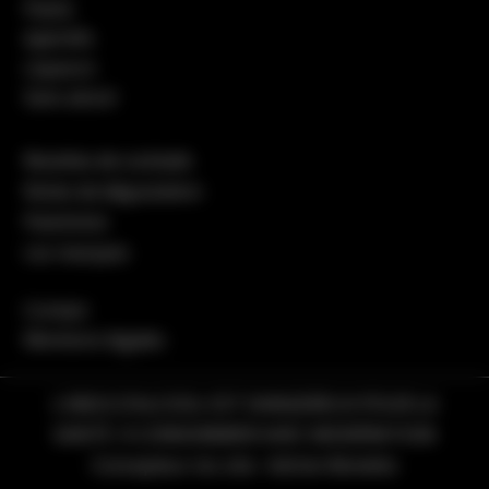
Pastis
Apéritifs
Liqueurs
Sans alcool
Recettes de cocktails
Notes de dégustation
Packshots
Les marques
Contact
Mentions légales
L’ABUS D’ALCOOL EST DANGEREUX POUR LA
SANTÉ. À CONSOMMER AVEC MODÉRATION
Concepteur du site :
Adrien Bonetto