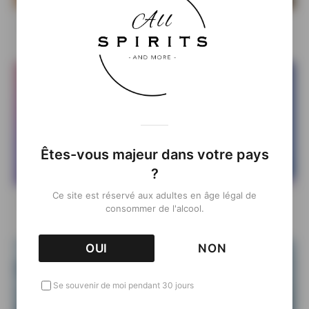
Cocktail sans alcool Fluère : Daiquiri
Êtes-vous majeur dans votre pays
?
Ce site est réservé aux adultes en âge légal de
Cocktail sans alcool Fluère : Soda Rose
consommer de l'alcool.
OUI
NON
Se souvenir de moi pendant 30 jours