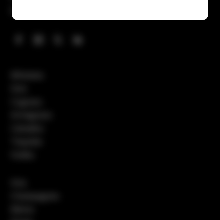
bières, cocktails, boissons sans alcool…
& More !
Whiskies
Gins
Cognacs
Armagnacs
Calvados
Tequilas
Vodka
Vins
Champagnes
Bières