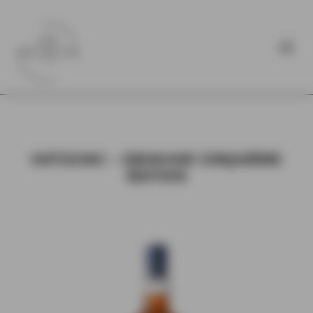
HATOZAKI – OMAKASE CINQUIÈME
ÉDITION