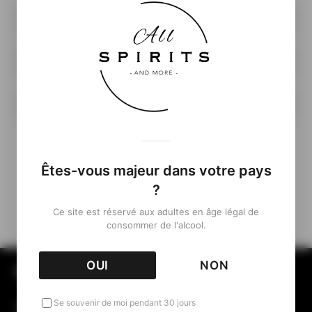
70cl
46%
105
Êtes-vous majeur dans votre pays
Retour aux Packshots
?
Ce site est réservé aux adultes en âge légal de
consommer de l'alcool.
OUI
NON
All Spirits & More
Se souvenir de moi pendant 30 jours
Votre référence pour l’actualité des spiritueux,