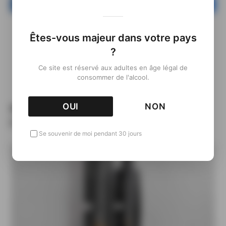
Partagez
Tweetez
Partagez
Êtes-vous majeur dans votre pays
?
Voir toutes les notes de dégustation
Ce site est réservé aux adultes en âge légal de
consommer de l'alcool.
OUI
NON
PLONGEZ DAVANTAGE DANS
L'UNIVERS DE LA MARQUE
Se souvenir de moi pendant 30 jours