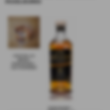
ROZELIEURES
COCKTAIL AU
WHISKY
ROZELIEURES :
OLD FASHIONED
ROZELIEURES –