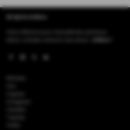
All Spirits & More
Votre référence pour l’actualité des spiritueux,
bières, cocktails, boissons sans alcool…
& More !
Whiskies
Gins
Cognacs
Armagnacs
Calvados
Tequilas
Vodka