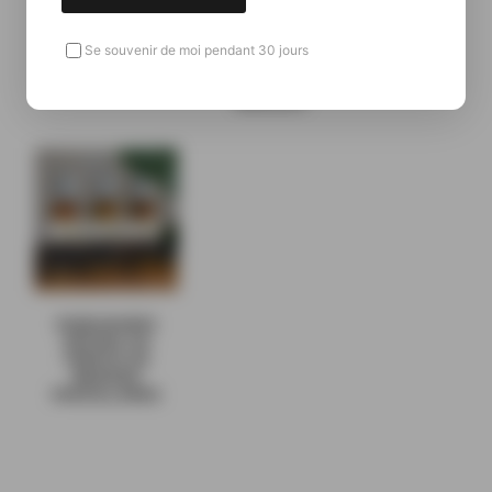
Se souvenir de moi pendant 30 jours
ROZELIEURES –
SINGLE CASK – EX
MARSALA
ROZELIEURES
DÉVOILE UN
TRIPACK DE
WHISKIES
PARCELLAIRES