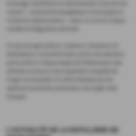
brassage, distillation et vieillissement, tout est fait
maison – autonomie énergétique incluse grâce à
l’unité de méthanisation – dans un rare et unique
modèle d’intégration verticale.
En tant qu’agriculteurs, malteurs, brasseurs et
distillateurs, la famille Dupic porte une attention
particulière à chaque étape de l’élaboration des
whiskies et assure une traçabilité complète de
l’orge à la bouteille. En 2024, Rozelieures est
devenue le premier producteur de single malt
français.
L’ACTUALITÉ DE LA DISTILLERIE DE