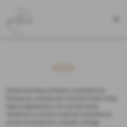
Située entre Nancy et Épinal, la distillerie de
Rozelieures, conduite par la famille Grallet–Dupic
depuis 8 générations, est l’une des seules
distilleries au monde à maîtriser l’ensemble du
process de production. Céréales, maltage,