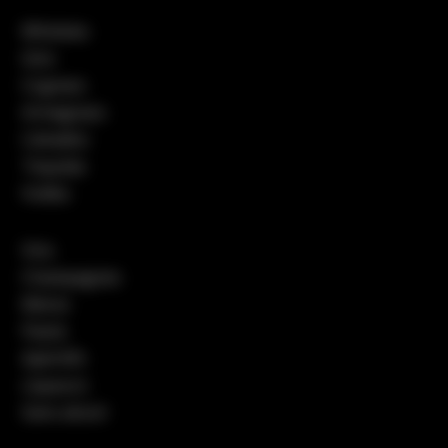
Whiskies
Gins
Cognacs
Armagnacs
Calvados
Tequilas
Vodka
Vins
Champagnes
Bières
Pastis
Apéritifs
Liqueurs
Sans alcool