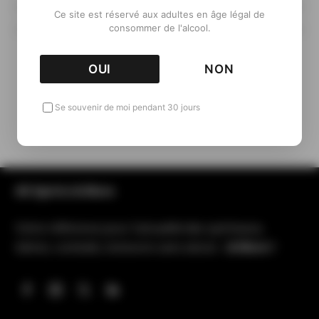
Ce site est réservé aux adultes en âge légal de
consommer de l'alcool.
OUI
NON
Retour aux Packshots
Se souvenir de moi pendant 30 jours
All Spirits & More
Votre référence pour l’actualité des spiritueux,
bières, cocktails, boissons sans alcool…
& More !