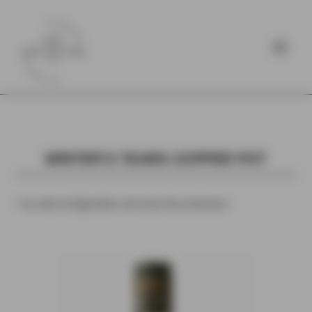
WRITER’S TEARS COPPER POT
* Les notes de dégustation sont issues des producteurs