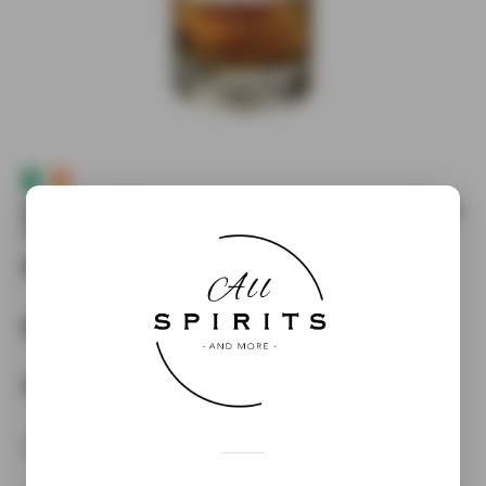
NOTE DE DÉGUSTATION DU WHISKEY WRITER’S
TEARS COPPER POT
Nez :
pomme, vanille
Bouche :
épicée, gingembre, fruits du verger
Finale :
longue, chocolat noir
70cl – 40% – 48€