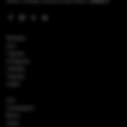
bières, cocktails, boissons sans alcool…
& More !
Whiskies
Gins
Cognacs
Armagnacs
Calvados
Tequilas
Vodka
Vins
Champagnes
Bières
Pastis