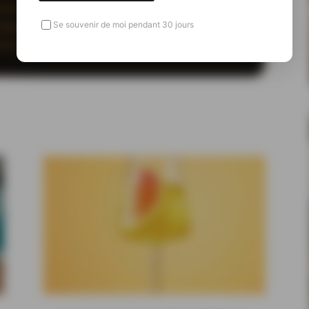
Se souvenir de moi pendant 30 jours
S'inscrire