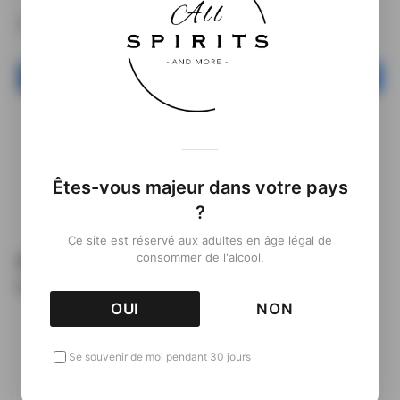
43% – 70cl – 59€
Partagez
Tweetez
Partagez
Voir toutes les notes de dégustation
Êtes-vous majeur dans votre pays
?
Ce site est réservé aux adultes en âge légal de
consommer de l'alcool.
PLONGEZ DAVANTAGE DANS
L'UNIVERS DE LA MARQUE
OUI
NON
Se souvenir de moi pendant 30 jours