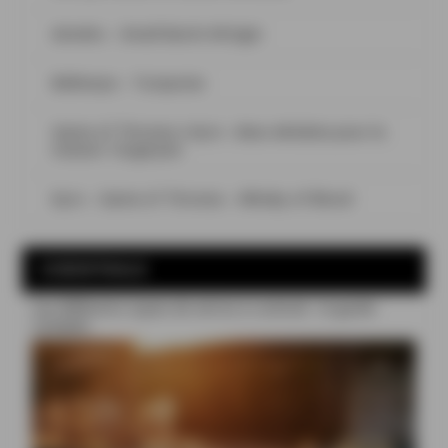
Aimeho – Small Batch #Origin
Bellevoye – Turquoise
Game of Thrones x Kyro : deux whiskies pour la
maison Targaryen
Kyro – Game of Thrones – Whisky of Blood
COCKTAILS
Les différents types de verres à cocktail : le guide
complet