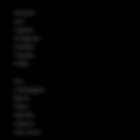
Whiskies
Gins
Cognacs
Armagnacs
Calvados
Tequilas
Vodka
Vins
Champagnes
Bières
Pastis
Apéritifs
Liqueurs
Sans alcool