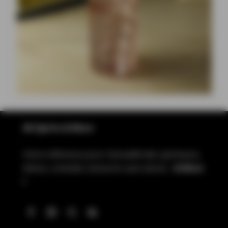
All Spirits & More
Votre référence pour l’actualité des spiritueux,
bières, cocktails, boissons sans alcool…
& More
!