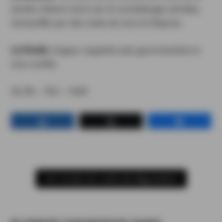
séchés mêlant raisin sec et canneberges séchées,
réchauffés par des notes de noix et d’épices.
La finale
, longue, rappelle avec gourmandise la
noix confite.
45,2% – 70cl – 160€
Partagez
Tweetez
Partagez
Voir toutes les notes de dégustation