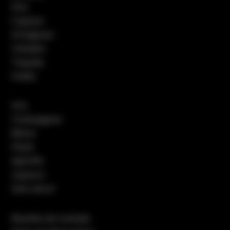
Gins
Cognacs
Armagnacs
Calvados
Tequilas
Vodka
Vins
Champagnes
Bières
Pastis
Apéritifs
Liqueurs
Sans alcool
Recettes de cocktails