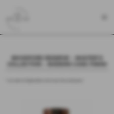
WOODFORD RESERVE – MASTER’S
COLLECTION – MADEIRA CASK FINISH
* Les notes de dégustation sont issues des producteurs