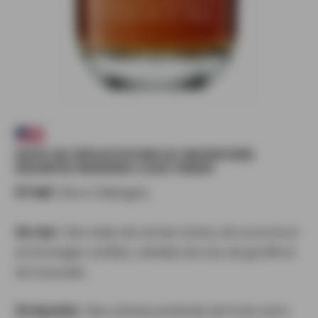
NOTE DE DÉGUSTATION DU WOODFORD
RESERVE MADEIRA CASK FINISH
À l’œil :
Brun châtaigne.
Au nez :
Des notes de cerises noires, de sucre brun
et d’oranges confites, relevées de clou de girofle et
de muscade.
En bouche :
Des arômes profonds de fruits noirs