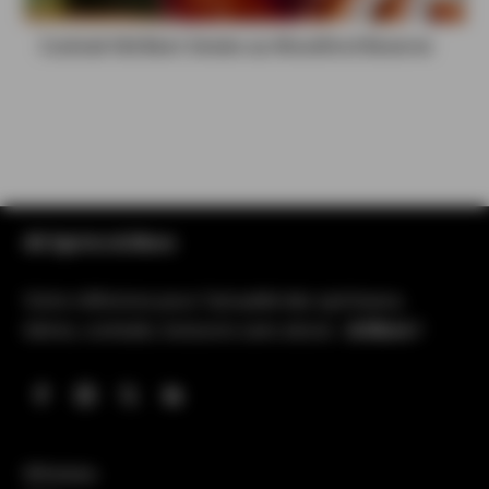
Cocktail Old Beet Smoke au Woodford Reserve
All Spirits & More
Votre référence pour l’actualité des spiritueux,
bières, cocktails, boissons sans alcool…
& More !
Whiskies