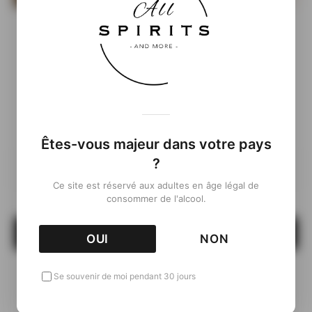
COCKTAIL À LA LIQUEUR CIALA : CIALA
SPRITZ
27 Juil 2026
|
Cocktails
Êtes-vous majeur dans votre pays
?
Ce site est réservé aux adultes en âge légal de
consommer de l'alcool.
ARTICLES RÉCENTS
OUI
NON
Léman Spirits Festival : le nouveau rendez-vous
Se souvenir de moi pendant 30 jours
des spiritueux en Suisse Romande