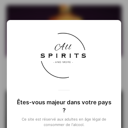
Jack Daniel’s lance en France sa nouvelle
référence aromatisée : Jack Daniel’s Tennessee
Blackberry
Êtes-vous majeur dans votre pays
?
Ce site est réservé aux adultes en âge légal de
consommer de l'alcool.