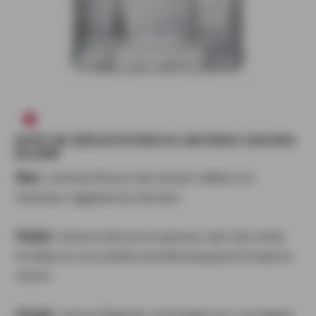
NOTE DE DÉGUSTATION DU GIN ROKU SAKURA
BLOOM
Nez :
arômes floraux de cerisier mêlés à la
fraîcheur végétale du thé vert.
Palais :
texture douce et soyeuse, avec des notes
fruitées et une subtile salinité évoquant le Sakura-
mochi.
Finale :
vive et élégante, prolongée par une légère