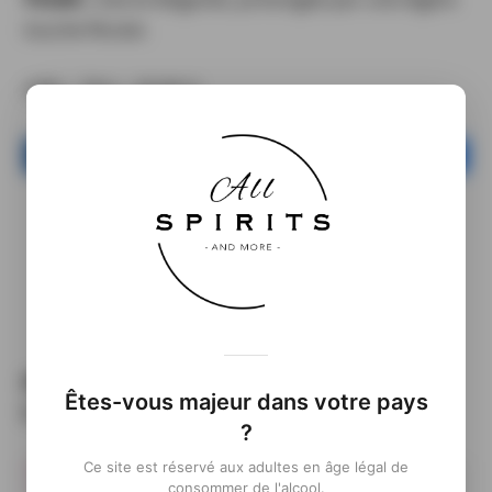
touche florale.
43% – 70cl – 39,90 €
Partagez
Tweetez
Partagez
Voir toutes les notes de dégustation
PLONGEZ DAVANTAGE DANS
Êtes-vous majeur dans votre pays
L'UNIVERS DE LA MARQUE
?
Ce site est réservé aux adultes en âge légal de
consommer de l'alcool.