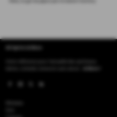
Roku, le gin du Japon par la maison Suntory
All Spirits & More
Votre référence pour l’actualité des spiritueux,
bières, cocktails, boissons sans alcool…
& More !
Whiskies
Gins
Cognacs