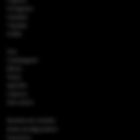
Armagnacs
Calvados
Tequilas
Vodka
Vins
Champagnes
Bières
Pastis
Apéritifs
Liqueurs
Sans alcool
Recettes de cocktails
Notes de dégustation
Packshots