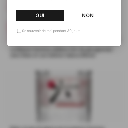
OUI
NON
Se souvenir de moi pendant 30 jours
La Maison Suntory célèbre l’art du gin japonais
avec Roku et son édition Sakura Bloom