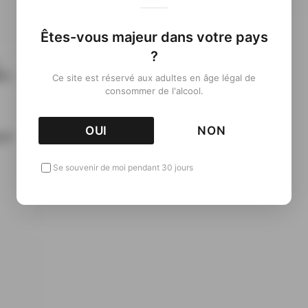
Êtes-vous majeur dans votre pays
?
–
 »
Ce site est réservé aux adultes en âge légal de
consommer de l'alcool.
OUI
NON
que
Se souvenir de moi pendant 30 jours