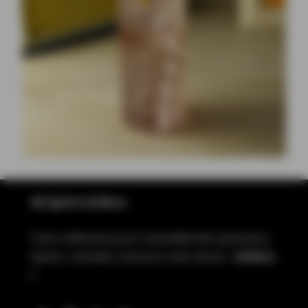
All Spirits & More
Votre référence pour l’actualité des spiritueux,
bières, cocktails, boissons sans alcool…
& More
!