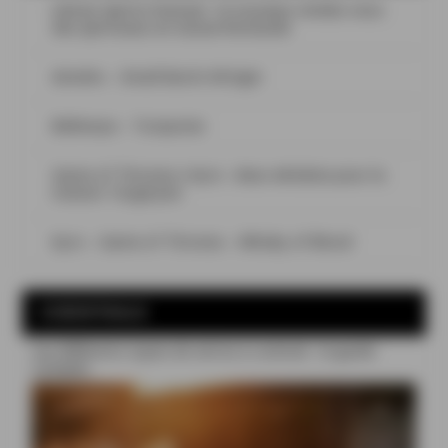
Léman Spirits Festival : le nouveau rendez-vous
des spiritueux en Suisse Romande
Aimeho – Small Batch #Origin
Bellevoye – Turquoise
Game of Thrones x Kyro : deux whiskies pour la
maison Targaryen
Kyro – Game of Thrones – Whisky of Blood
COCKTAILS
Les différents types de verres à cocktail : le guide
complet