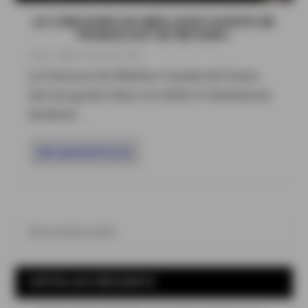
LE CONCOURS DU MEILLEUR CAVISTE DE
FRANCE EST DE RETOUR !
3 Juin , 2026
|
Concours
,
Vins
Le Concours du Meilleur Caviste de France
fait son grand retour en 2026 à l’initiative du
Syndicat...
EN SAVOIR PLUS
ARTICLES RÉCENTS