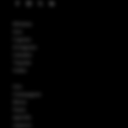
Whiskies
Gins
Cognacs
Armagnacs
Calvados
Tequilas
Vodka
Vins
Champagnes
Bières
Pastis
Apéritifs
Liqueurs