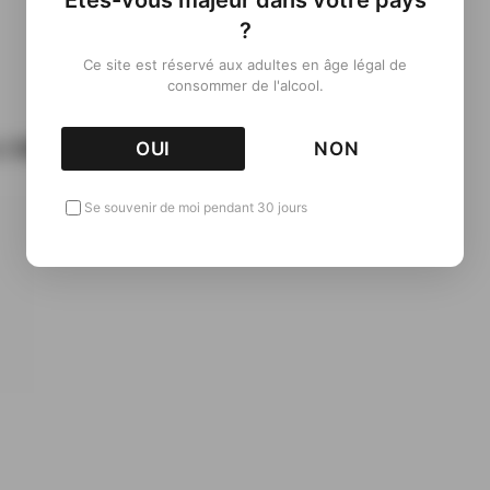
Êtes-vous majeur dans votre pays
?
Ce site est réservé aux adultes en âge légal de
consommer de l'alcool.
L'UNIVERS DE LA MARQUE
OUI
NON
Se souvenir de moi pendant 30 jours