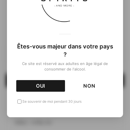
SPRITZ
27 Juil 2026
|
Cocktails
Êtes-vous majeur dans votre pays
?
Ce site est réservé aux adultes en âge légal de
consommer de l'alcool.
ARTICLES RÉCENTS
OUI
NON
Isle Of Harris – Gin
Se souvenir de moi pendant 30 jours
Christian Drouin – Le Gin – Calvados Cask Finish
Nikka – Coffey Gin