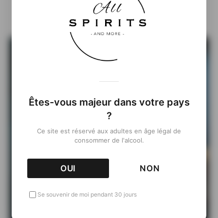
Êtes-vous majeur dans votre pays
?
Ce site est réservé aux adultes en âge légal de
consommer de l'alcool.
OUI
NON
Se souvenir de moi pendant 30 jours