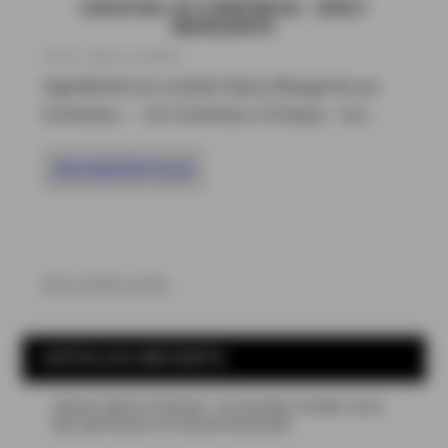
COCKTAIL AU COINTREAU : SPICY
MARGARITA
18 Fév , 2026
|
Cocktails
Ingrédients du cocktail Spicy Margarita au
Cointreau : – 3cl Cointreau L’Unique – 5cl...
EN SAVOIR PLUS
ARTICLES RÉCENTS
Léman Spirits Festival : le nouveau rendez-vous
des spiritueux en Suisse Romande