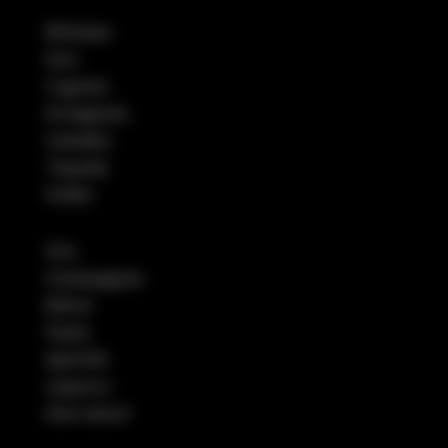
Whiskies
Gins
Cognacs
Armagnacs
Calvados
Tequilas
Vodka
Vins
Champagnes
Bières
Pastis
Apéritifs
Liqueurs
Sans alcool