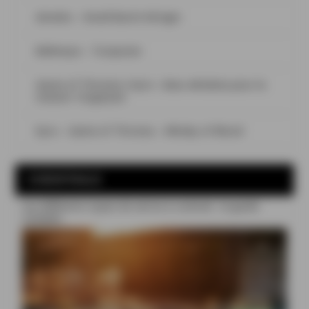
Aimeho – Small Batch #Origin
Bellevoye – Turquoise
Game of Thrones x Kyro : deux whiskies pour la
maison Targaryen
Kyro – Game of Thrones – Whisky of Blood
COCKTAILS
Les différents types de verres à cocktail : le guide
complet