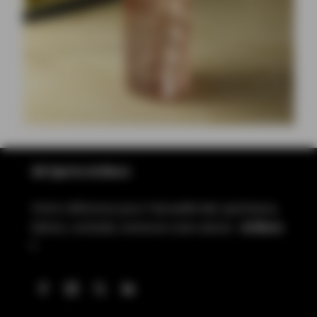
All Spirits & More
Votre référence pour l’actualité des spiritueux,
bières, cocktails, boissons sans alcool…
& More
!