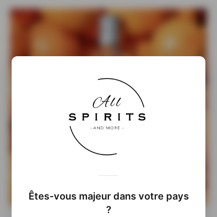
Êtes-vous majeur dans votre pays
?