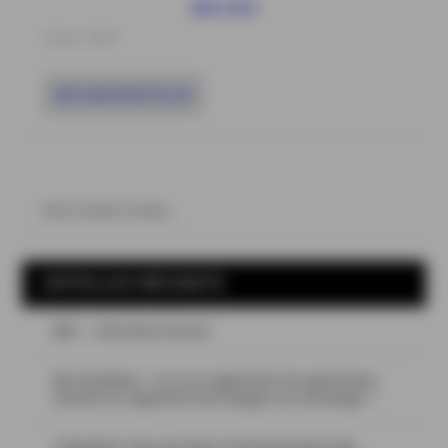
GIN XXX
12 Juin , 2024
EN SAVOIR PLUS
ARTICLES RÉCENTS
ABC – Christian Drouin
Spi Academy : et si on apprenait les spiritueux
comme on apprend une langue sur Duolingo ?
Calendrier des journées internationales des