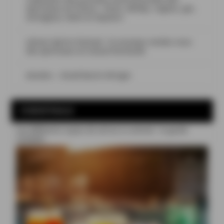
spiritueux en France : rhum, whisky, cognac, gin,
armagnac, bière et liqueurs
Léman Spirits Festival : le nouveau rendez-vous
des spiritueux en Suisse Romande
Aimeho – Small Batch #Origin
COCKTAILS
Les différents types de verres à cocktail : le guide
complet