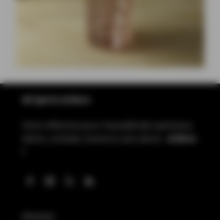
All Spirits & More
Votre référence pour l’actualité des spiritueux,
bières, cocktails, boissons sans alcool…
& More
!
Whiskies