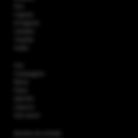
Gins
Cognacs
Armagnacs
Calvados
Tequilas
Vodka
Vins
Champagnes
Bières
Pastis
Apéritifs
Liqueurs
Sans alcool
Recettes de cocktails