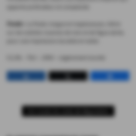
apporte profondeur et complexité.
Finale :
La finale, longue et majestueuse, s’étire
sur de subtiles nuances de noix et de figue sèche,
pour une impression durable et noble.
53,2% – 70cl – 290€ – Légèrement tourbé
Partagez
Tweetez
Partagez
Voir toutes les notes de dégustation