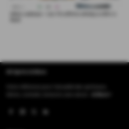
Idées cadeaux – Les 10 coffrets whisky à offrir à
Noël
All Spirits & More
Votre référence pour l’actualité des spiritueux,
bières, cocktails, boissons sans alcool…
& More !