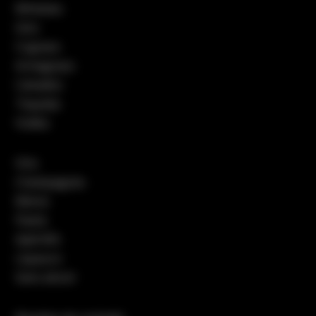
Whiskies
Gins
Cognacs
Armagnacs
Calvados
Tequilas
Vodka
Vins
Champagnes
Bières
Pastis
Apéritifs
Liqueurs
Sans alcool