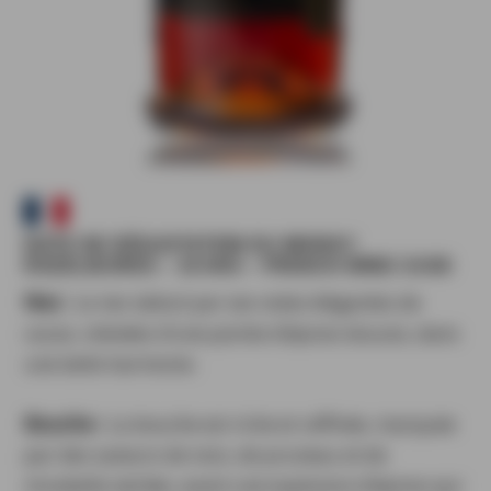
NOTE DE DÉGUSTATION DU WHISKY
ROZELIEURES – 18 ANS – FRENCH WINE CASK
Nez :
Le nez séduit par ses notes élégantes de
cacao, relevées d’une pointe d’épices douces, dans
une belle harmonie.
Bouche :
La bouche est riche et raffinée, marquée
par des saveurs de noix, de pruneau et de
mirabelle séchée, avant une explosion d’épices qui