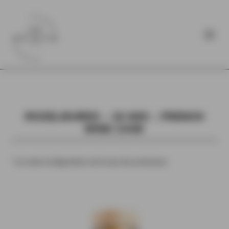
ROZELIEURES – 18 ANS – FRENCH
WINE CASK
* Les notes de dégustation sont issues des producteurs