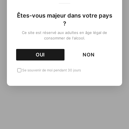
Êtes-vous majeur dans votre pays
?
Ce site est réservé aux adultes en âge légal de
consommer de l'alcool.
OUI
NON
Se souvenir de moi pendant 30 jours