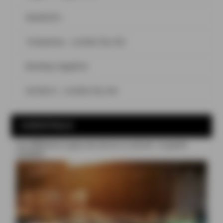
Hendrick’s
Tanqueray – London Dry Gin
Bombay Sapphire
Gordon’s – London Dry Gin
COCKTAILS
Les différents types de verres à cocktail : le guide
complet