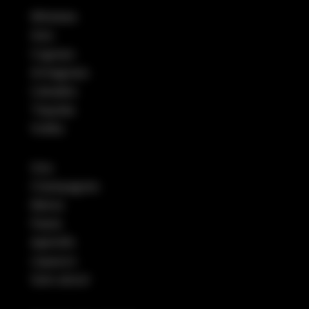
Whiskies
Gins
Cognacs
Armagnacs
Calvados
Tequilas
Vodka
Vins
Champagnes
Bières
Pastis
Apéritifs
Liqueurs
Sans alcool