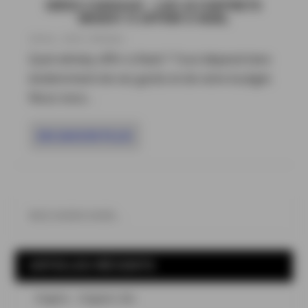
IDÉES CADEAUX – LES 10 COFFRETS
WHISKY À OFFRIR À NOËL
28 Nov , 2024
|
Whiskies
Quel whisky offrir à Noël ? Tout dépend bien
évidemment de vos goûts et de votre budget.
Nous vous...
EN SAVOIR PLUS
ARTICLES RÉCENTS
Engine – Organic Gin