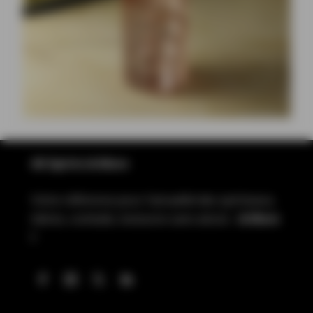
All Spirits & More
Votre référence pour l’actualité des spiritueux,
bières, cocktails, boissons sans alcool…
& More
!