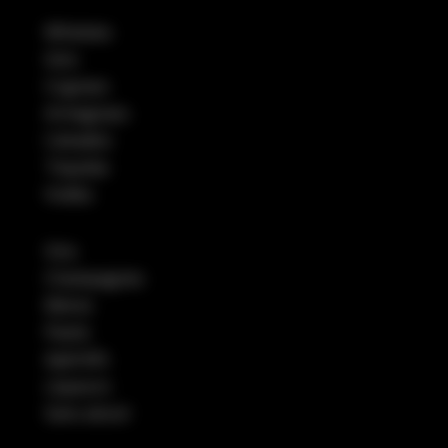
Whiskies
Gins
Cognacs
Armagnacs
Calvados
Tequilas
Vodka
Vins
Champagnes
Bières
Pastis
Apéritifs
Liqueurs
Sans alcool