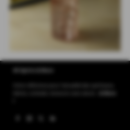
All Spirits & More
Votre référence pour l’actualité des spiritueux,
bières, cocktails, boissons sans alcool…
& More
!