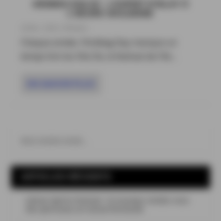
ARDBEG DOLCE : L’ESPRIT D’ISLAY À
L’HEURE SICILIENNE
28 Mai , 2026
|
Whiskies
Chaque année, l’Ardbeg Day marque un
temps fort du Fèis Ìle, le festival de l’île...
EN SAVOIR PLUS
ARTICLES RÉCENTS
Léman Spirits Festival : le nouveau rendez-vous
des spiritueux en Suisse Romande