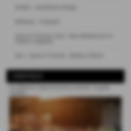
Aimeho – Small Batch #Origin
Bellevoye – Turquoise
Game of Thrones x Kyro : deux whiskies pour la
maison Targaryen
Kyro – Game of Thrones – Whisky of Blood
COCKTAILS
Les différents types de verres à cocktail : le guide
complet