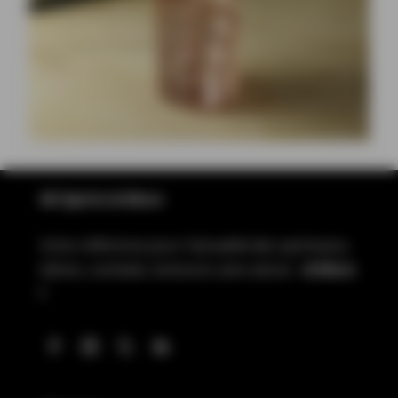
All Spirits & More
Votre référence pour l’actualité des spiritueux,
bières, cocktails, boissons sans alcool…
& More
!