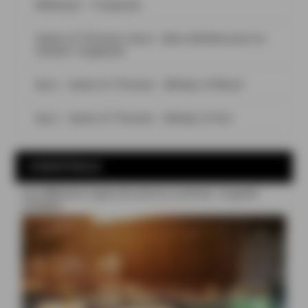
Bellevoye – Turquoise
Game of Thrones x Kyro : deux whiskies pour la
maison Targaryen
Kyro – Game of Thrones – Whisky of Blood
Kyro – Game of Thrones – Whisky of Fire
COCKTAILS
Les différents types de verres à cocktail : le guide
complet