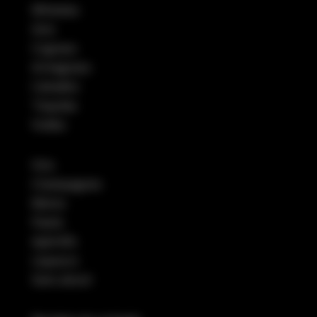
Whiskies
Gins
Cognacs
Armagnacs
Calvados
Tequilas
Vodka
Vins
Champagnes
Bières
Pastis
Apéritifs
Liqueurs
Sans alcool