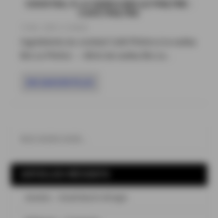
COCKTAIL À LA VODKA BIO LE PHILTRE :
CAFÉ PHILTRE
12 Mai , 2026
|
Cocktails
Ingrédients du cocktail Café Philtre à la vodka
Bio Le Philtre : – 40ml de vodka Bio Le...
EN SAVOIR PLUS
ARTICLES RÉCENTS
Aimeho – Small Batch #Origin