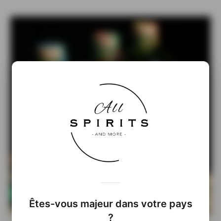
Êtes-vous majeur dans votre pays
?