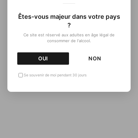
Êtes-vous majeur dans votre pays
?
Ce site est réservé aux adultes en âge légal de
consommer de l'alcool.
OUI
NON
Se souvenir de moi pendant 30 jours